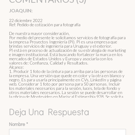
JOAQUIN:
22 diciembre 2022
Ref: Pedido de cotización para fotografía
De nuestra mayor consideración,
Por medio del presente le solicitamos servicios de fotografía para
la empresa Proyectos Ingeniería (PI). PI es una empresa que
brindas servicios de ingeniería para Uruguay y el exterior.
PI está en proceso de actualización de su estrategia de marketing
e imagen institucional. Está buscando fortalecer la marca en los
mercados de Estados Unidos y Europa y asociarla con los
valores de: Confianza, Calidad y Resultados.
Alcance:
1. Producir 1 foto de la cintura para arriba para las personas de
la empresa. Una versión que quede en color y la otra en blanco y
negro. Es para usarla principalmente en CVs, LinkedIn y página
web. Considerar 1 foto por persona para 50 personas. Incluir
los materiales necesarios para la sesión, luces, tela de fondo y
otros materiales necesarios. La sesión se puede desarrollar en
la oficina de Montevideo en Mariscal Estigarribia 928. Se solicita
que se escriban los lineamientos para las personas a ser
fotografiados así se le envía a las personas unos días antes.
Deja Una Respuesta
2. Cotizar volver a repetir sesiones más chicas en el futuro, pero
manteniendo la misma lógica. Es para los ingresos nuevos a la
empresa el año que viene. Cotizar para 5 personas por sesión.
Algunos ejemplos:
Nombre
*
https://www.guyer.com.uy/our-team
•
https://www.pagethink.com/people/
•
Cotizar en pesos y debe facturarse con RUT. Aclarar si es literal