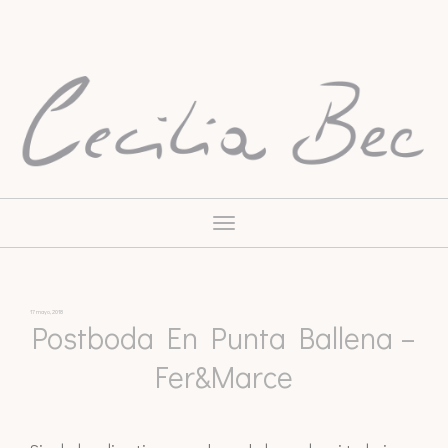
Toggle
navigation
17 mayo, 2018
Postboda En Punta Ballena –
Fer&Marce