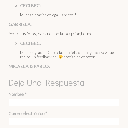
CECI BEC:
Muchas gracias colega!! abrazo!!
GABRIELA:
Adoro tus fotos,estas no son la excepción,hermosas!!
CECI BEC:
Muchas gracias Gabriela!! Lo feliz que soy cada vez que
recibo un feedback así
gracias de corazón!
MICAELA & PABLO:
Estamos seguros de que cada vez que veamos estas hermosas
Deja Una Respuesta
fotos, volvernos a vivir y a recordar esos bellos momentos.
Momentos que disfrutamos muchísimo. Gracias eternas por
hacer todo lo posible para llegar hasta acá.
Pero sobre todo que te hayas bien junto a nosotros. Te
Nombre
*
tendremos siempre en nuestro corazón también ♥️
CECI BEC:
Correo electrónico
*
<3 <3
FABI: