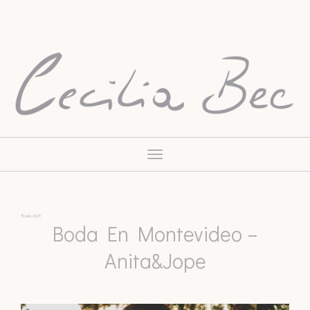
Toggle
navigation
15 julio, 2020
Boda En Montevideo –
Anita&Jope