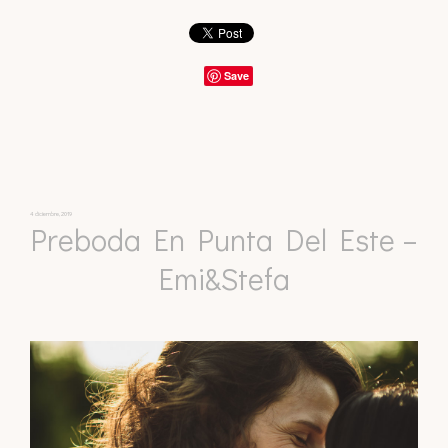
Save
4 diciembre, 2019
Preboda En Punta Del Este –
Emi&Stefa