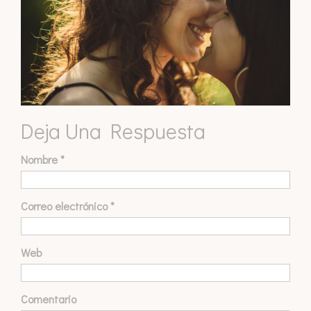
Deja Una Respuesta
Nombre
*
Correo electrónico
*
Web
Comentario