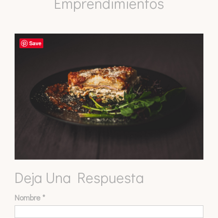
Emprendimientos
Save
Deja Una Respuesta
Nombre
*