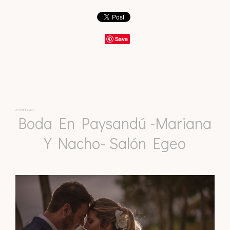
Save
24 marzo, 2017
Boda En Paysandú -Mariana
Y Nacho- Salón Egeo