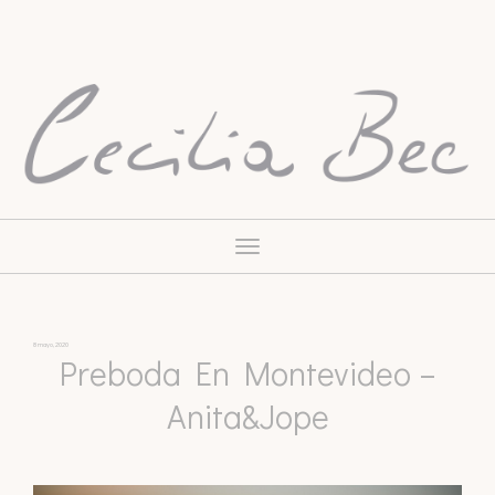
Toggle
navigation
8 mayo, 2020
Preboda En Montevideo –
Anita&Jope