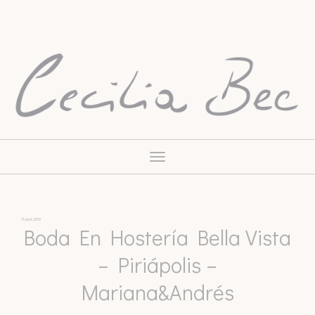
Toggle
navigation
11 abril, 2019
Boda En Hostería Bella Vista
– Piriápolis –
Mariana&Andrés