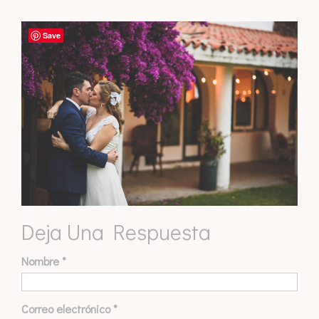
Save
Deja Una Respuesta
Nombre
*
Correo electrónico
*