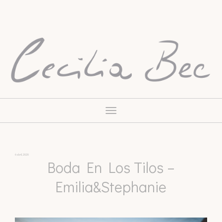
Toggle
navigation
6 abril, 2020
Boda En Los Tilos –
Emilia&Stephanie