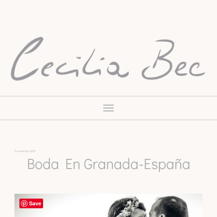
Toggle
navigation
5 noviembre, 2015
Boda En Granada-España
Save